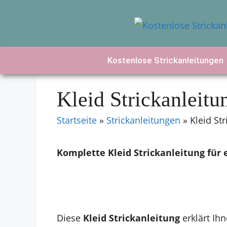
Zum
Inhalt
springen
Kostenlose Strickanleitungen
Kleid Strickanleitu
Startseite
»
Strickanleitungen
»
Kleid St
Komplette Kleid Strickanleitung für 
Diese
Kleid Strickanleitung
erklärt Ihn