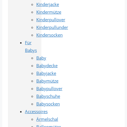
Kinderjacke
Kindermütze
Kinderpullover
Kinderpullunder
Kindersocken
Für
Babys
Baby
Babydecke
Babyjacke
Babymütze
Babypullover
Babyschuhe
Babysocken
Accessoires
Ärmelschal
Ballonmütze