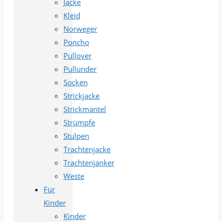
Jacke
Kleid
Norweger
Poncho
Pullover
Pullunder
Socken
Strickjacke
Strickmantel
Strümpfe
Stulpen
Trachtenjacke
Trachtenjanker
Weste
Für
Kinder
Kinder