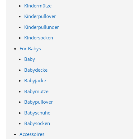
Kindermütze
Kinderpullover
Kinderpullunder
Kindersocken
Für Babys
Baby
Babydecke
Babyjacke
Babymütze
Babypullover
Babyschuhe
Babysocken
Accessoires