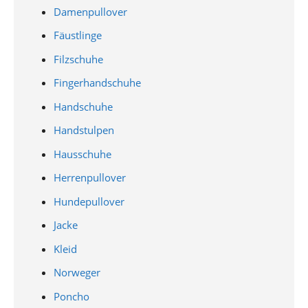
Damenpullover
Fäustlinge
Filzschuhe
Fingerhandschuhe
Handschuhe
Handstulpen
Hausschuhe
Herrenpullover
Hundepullover
Jacke
Kleid
Norweger
Poncho