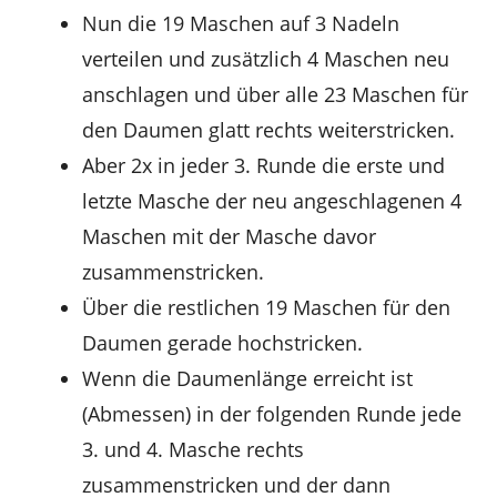
Nun die 19 Maschen auf 3 Nadeln
verteilen und zusätzlich 4 Maschen neu
anschlagen und über alle 23 Maschen für
den Daumen glatt rechts weiterstricken.
Aber 2x in jeder 3. Runde die erste und
letzte Masche der neu angeschlagenen 4
Maschen mit der Masche davor
zusammenstricken.
Über die restlichen 19 Maschen für den
Daumen gerade hochstricken.
Wenn die Daumenlänge erreicht ist
(Abmessen) in der folgenden Runde jede
3. und 4. Masche rechts
zusammenstricken und der dann