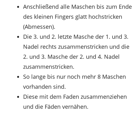
Anschließend alle Maschen bis zum Ende
des kleinen Fingers glatt hochstricken
(Abmessen).
Die 3. und 2. letzte Masche der 1. und 3.
Nadel rechts zusammenstricken und die
2. und 3. Masche der 2. und 4. Nadel
zusammenstricken.
So lange bis nur noch mehr 8 Maschen
vorhanden sind.
Diese mit dem Faden zusammenziehen
und die Fäden vernähen.