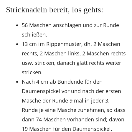
Stricknadeln bereit, los gehts:
56 Maschen anschlagen und zur Runde
schließen.
13 cm im Rippenmuster, dh. 2 Maschen
rechts, 2 Maschen links, 2 Maschen rechts
usw. stricken, danach glatt rechts weiter
stricken.
Nach 4 cm ab Bundende für den
Daumenspickel vor und nach der ersten
Masche der Runde 9 mal in jeder 3.
Runde je eine Masche zunehmen, so dass
dann 74 Maschen vorhanden sind; davon
19 Maschen für den Daumenspickel.