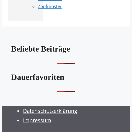
Zopfmuster
Beliebte Beiträge
Dauerfavoriten
Datenschutzerklärung
Impressum