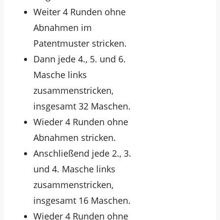
Weiter 4 Runden ohne
Abnahmen im
Patentmuster stricken.
Dann jede 4., 5. und 6.
Masche links
zusammenstricken,
insgesamt 32 Maschen.
Wieder 4 Runden ohne
Abnahmen stricken.
Anschließend jede 2., 3.
und 4. Masche links
zusammenstricken,
insgesamt 16 Maschen.
Wieder 4 Runden ohne