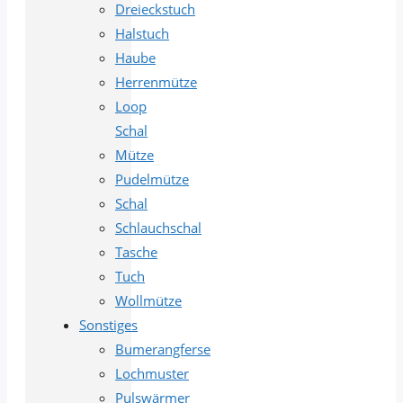
Dreieckstuch
Halstuch
Haube
Herrenmütze
Loop
Schal
Mütze
Pudelmütze
Schal
Schlauchschal
Tasche
Tuch
Wollmütze
Sonstiges
Bumerangferse
Lochmuster
Pulswärmer