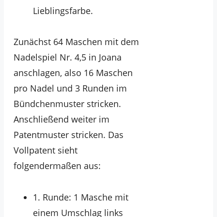
Lieblingsfarbe.
Zunächst 64 Maschen mit dem
Nadelspiel Nr. 4,5 in Joana
anschlagen, also 16 Maschen
pro Nadel und 3 Runden im
Bündchenmuster stricken.
Anschließend weiter im
Patentmuster stricken. Das
Vollpatent sieht
folgendermaßen aus:
1. Runde: 1 Masche mit
einem Umschlag links