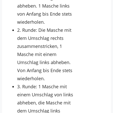
abheben. 1 Masche links
von Anfang bis Ende stets
wiederholen.
2. Runde: Die Masche mit
dem Umschlag rechts
zusammenstricken, 1
Masche mit einem
Umschlag links abheben.
Von Anfang bis Ende stets
wiederholen.
3. Runde: 1 Masche mit
einem Umschlag von links
abheben, die Masche mit
dem Umschlag links