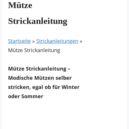
Mütze
Strickanleitung
Startseite
»
Strickanleitungen
»
Mütze Strickanleitung
Mütze Strickanleitung –
Modische Mützen selber
stricken, egal ob für Winter
oder Sommer