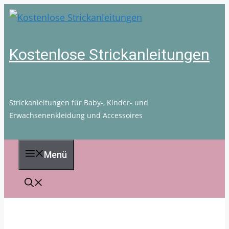
Zum
Inhalt
springen
Kostenlose Strickanleitungen
Strickanleitungen für Baby-, Kinder- und
Erwachsenenkleidung und Accessoires
Menü